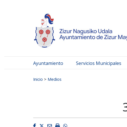
Ayuntamiento de Zizur
Ir al contenido
Ayuntamiento
Servicios Municipales
Buscar:
Inicio
>
Medios
Facebook
Twitter
Email
Imprimir
Whatsapp