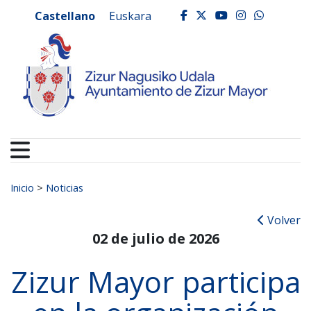
Ayuntamiento de Zizur
Ir al contenido
Castellano
Euskara
facebook
twitter
youtube
instagr
whats
Buscar:
Inicio
>
Noticias
Volver
02 de julio de 2026
Zizur Mayor participa