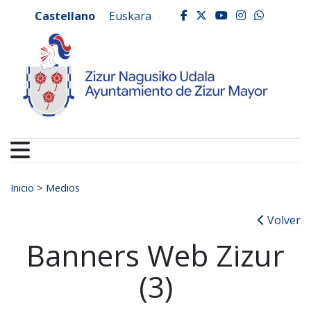
Ayuntamiento de Zizur
Ir al contenido
Castellano
Euskara
facebook
twitter
youtube
instagr
whats
Buscar:
Inicio
>
Medios
Volver
Banners Web Zizur
(3)