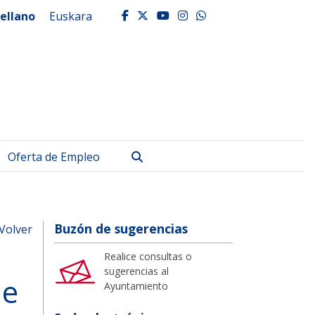
ellano
Euskara
facebook
twitter
youtube
instagram
whatsapp
Buscar
Oferta de Empleo
Buzón de sugerencias
Volver
Realice consultas o
sugerencias al
de
Ayuntamiento