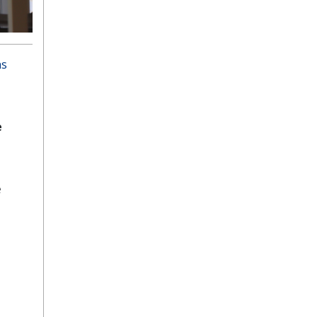
as
e
e