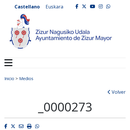
Ayuntamiento de Zizur
Ir al contenido
Castellano
Euskara
facebook
twitter
youtube
instagr
whats
Buscar:
Inicio
>
Medios
Volver
_0000273
Facebook
Twitter
Email
Imprimir
Whatsapp