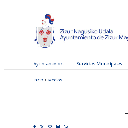
Ayuntamiento de Zizur
Ir al contenido
Ayuntamiento
Servicios Municipales
Buscar:
Inicio
>
Medios
Facebook
Twitter
Email
Imprimir
Whatsapp