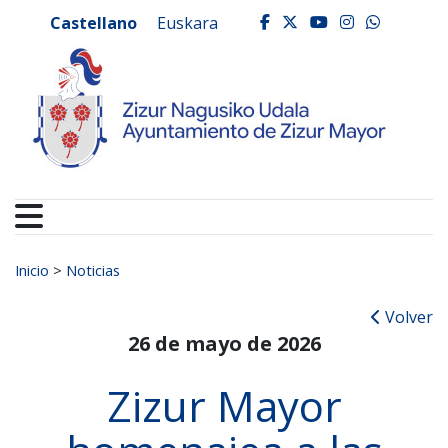
Ayuntamiento de Zizur
Ir al contenido
Castellano
Euskara
facebook
twitter
youtube
instagr
whats
Buscar:
Inicio
>
Noticias
Volver
26 de mayo de 2026
Zizur Mayor