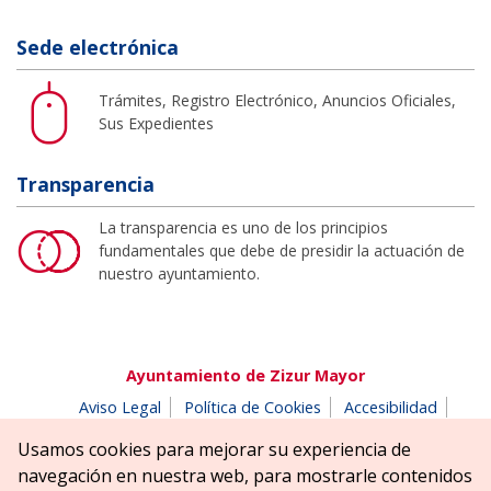
Sede electrónica
Trámites, Registro Electrónico, Anuncios Oficiales,
Sus Expedientes
Transparencia
La transparencia es uno de los principios
fundamentales que debe de presidir la actuación de
nuestro ayuntamiento.
Ayuntamiento de Zizur Mayor
Aviso Legal
Política de Cookies
Accesibilidad
Aviso de privacidad
Buzón de denuncias
Usamos cookies para mejorar su experiencia de
Parque Erreniega parkea, s/n | 31180 Zizur Mayor-Zizur
navegación en nuestra web, para mostrarle contenidos
Nagusia (NAVARRA-NAFARROA)