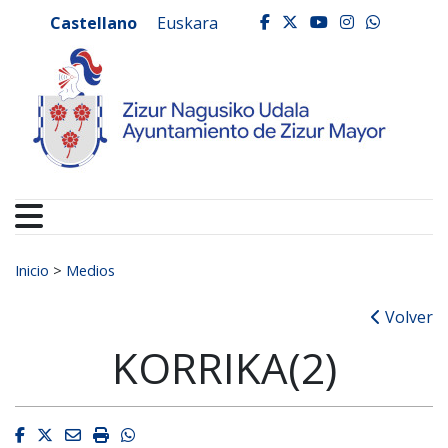
Ayuntamiento de Zizur
Ir al contenido
Castellano
Euskara
facebook
twitter
youtube
instagr
whats
Buscar:
Inicio
>
Medios
Volver
KORRIKA(2)
Facebook
Twitter
Email
Imprimir
Whatsapp