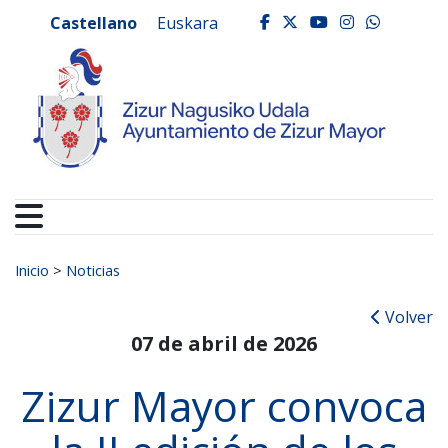
Ayuntamiento de Zizur
Ir al contenido
Castellano
Euskara
facebook
twitter
youtube
instagr
whats
Buscar:
Inicio
>
Noticias
Volver
07 de abril de 2026
Zizur Mayor convoca