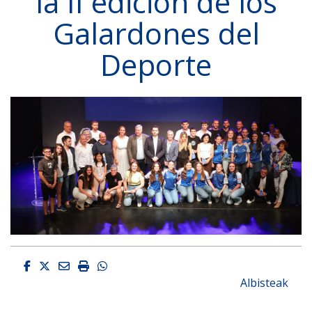
la II edición de los
Galardones del
Deporte
Facebook
Twitter
Email
Imprimir
Whatsapp
Albisteak