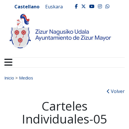
Ayuntamiento de Zizur
Ir al contenido
Castellano
Euskara
facebook
twitter
youtube
instagr
whats
Buscar:
Inicio
>
Medios
Volver
Carteles
Individuales-05