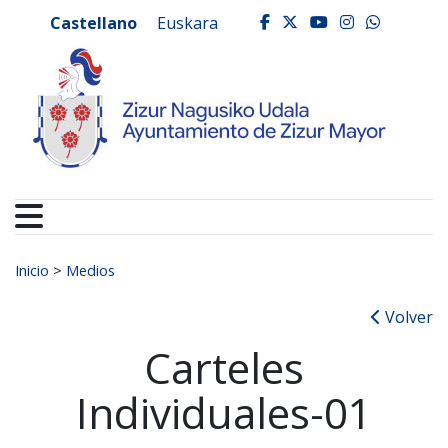
Ayuntamiento de Zizur
Ir al contenido
Castellano
Euskara
facebook
twitter
youtube
instagr
whats
Buscar:
Inicio
>
Medios
Volver
Carteles
Individuales-01