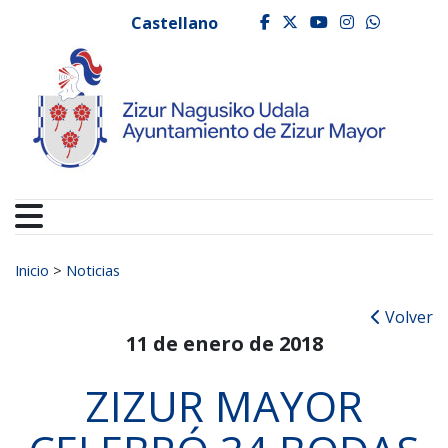
Ayuntamiento de Zizur
Ir al contenido
Castellano
facebook
twitter
youtube
instagr
whats
Buscar:
Inicio
>
Noticias
Volver
11 de enero de 2018
ZIZUR MAYOR