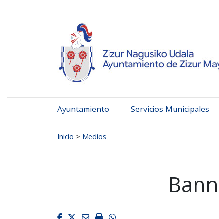
Ayuntamiento de Zizur
Ir al contenido
Ayuntamiento
Servicios Municipales
Buscar:
Inicio
>
Medios
Bann
Facebook
Twitter
Email
Imprimir
Whatsapp