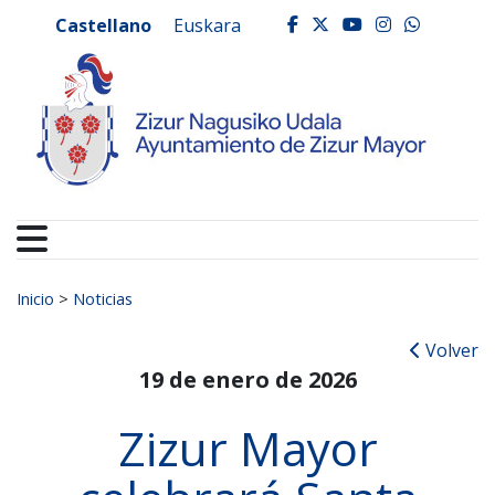
Ayuntamiento de Zizur
Ir al contenido
Castellano
Euskara
facebook
twitter
youtube
instagr
whats
Buscar:
Inicio
>
Noticias
Volver
19 de enero de 2026
Zizur Mayor