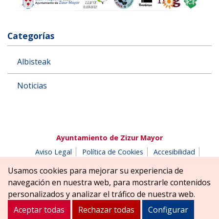
Categorías
Albisteak
Noticias
Ayuntamiento de Zizur Mayor
Aviso Legal
Política de Cookies
Accesibilidad
Aviso de privacidad
Buzón de denuncias
Usamos cookies para mejorar su experiencia de
Parque Erreniega parkea, s/n | 31180 Zizur Mayor-Zizur
navegación en nuestra web, para mostrarle contenidos
Nagusia (NAVARRA-NAFARROA)
personalizados y analizar el tráfico de nuestra web.
Tel. 948 181900
ayuntamiento@zizurmayor.es
Aceptar todas
Rechazar todas
Configurar