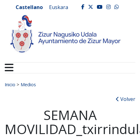
Ayuntamiento de Zizur
Ir al contenido
Castellano
Euskara
facebook
twitter
youtube
instagr
whats
Buscar:
Inicio
>
Medios
Volver
SEMANA
MOVILIDAD_txirrindul