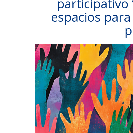
participativ
espacios para
p