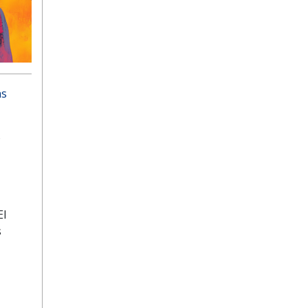
as
o
El
s