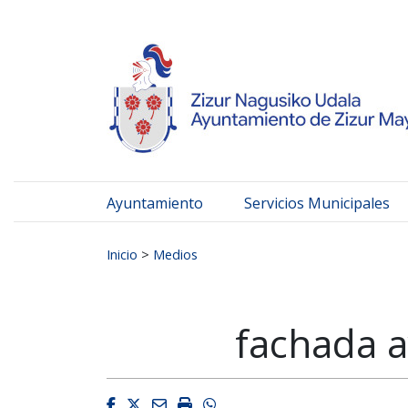
Ayuntamiento de Zizur
Ir al contenido
Ayuntamiento
Servicios Municipales
Buscar:
Inicio
>
Medios
fachada a
Facebook
Twitter
Email
Imprimir
Whatsapp