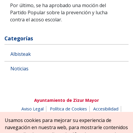
Por último, se ha aprobado una moción del
Partido Popular sobre la prevención y lucha
contra el acoso escolar.
Categorías
Albisteak
Noticias
Ayuntamiento de Zizur Mayor
Aviso Legal
Política de Cookies
Accesibilidad
Aviso de privacidad
Buzón de denuncias
Usamos cookies para mejorar su experiencia de
Parque Erreniega parkea, s/n | 31180 Zizur Mayor-Zizur
navegación en nuestra web, para mostrarle contenidos
Nagusia (NAVARRA-NAFARROA)