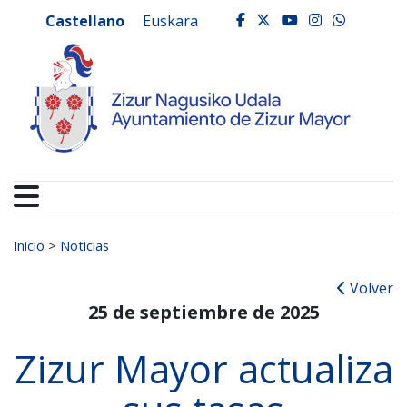
Ayuntamiento de Zizur
Ir al contenido
Castellano
Euskara
facebook
twitter
youtube
instagr
whats
Buscar:
Inicio
>
Noticias
Volver
25 de septiembre de 2025
Zizur Mayor actualiza