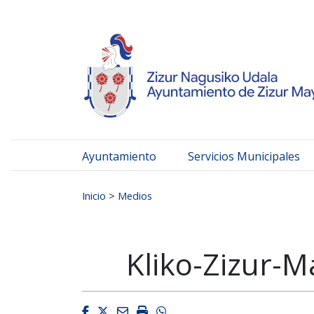
Ayuntamiento de Zizur
Ir al contenido
Ayuntamiento
Servicios Municipales
Buscar:
Inicio
>
Medios
Kliko-Zizur-M
Facebook
Twitter
Email
Imprimir
Whatsapp