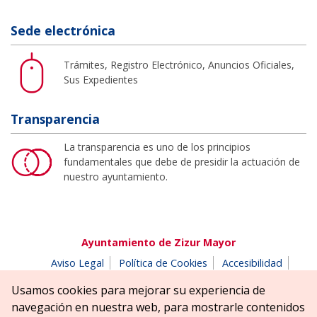
Sede electrónica
Trámites, Registro Electrónico, Anuncios Oficiales,
Sus Expedientes
Transparencia
La transparencia es uno de los principios
fundamentales que debe de presidir la actuación de
nuestro ayuntamiento.
Ayuntamiento de Zizur Mayor
Aviso Legal
Política de Cookies
Accesibilidad
Aviso de privacidad
Buzón de denuncias
Usamos cookies para mejorar su experiencia de
Parque Erreniega parkea, s/n | 31180 Zizur Mayor-Zizur
navegación en nuestra web, para mostrarle contenidos
Nagusia (NAVARRA-NAFARROA)