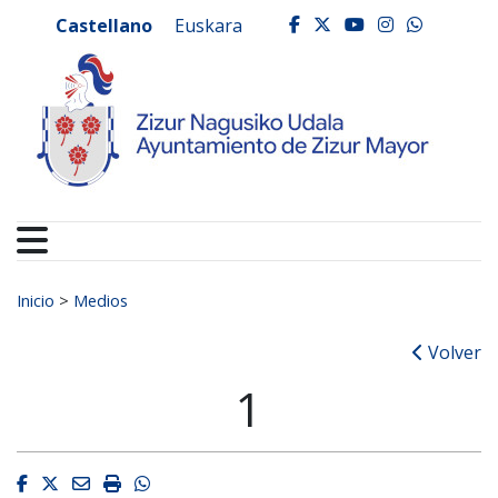
Ayuntamiento de Zizur
Ir al contenido
Castellano
Euskara
facebook
twitter
youtube
instagr
whats
Buscar:
Inicio
>
Medios
Volver
1
Facebook
Twitter
Email
Imprimir
Whatsapp