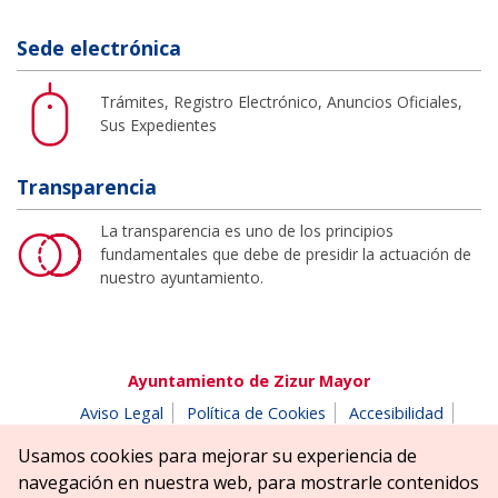
Sede electrónica
Trámites, Registro Electrónico, Anuncios Oficiales,
Sus Expedientes
Transparencia
La transparencia es uno de los principios
fundamentales que debe de presidir la actuación de
nuestro ayuntamiento.
Ayuntamiento de Zizur Mayor
Aviso Legal
Política de Cookies
Accesibilidad
Aviso de privacidad
Buzón de denuncias
Usamos cookies para mejorar su experiencia de
Parque Erreniega parkea, s/n | 31180 Zizur Mayor-Zizur
navegación en nuestra web, para mostrarle contenidos
Nagusia (NAVARRA-NAFARROA)