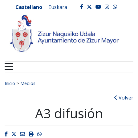
Ayuntamiento de Zizur
Ir al contenido
Castellano
Euskara
facebook
twitter
youtube
instagr
whats
Buscar:
Inicio
>
Medios
Volver
A3 difusión
Facebook
Twitter
Email
Imprimir
Whatsapp