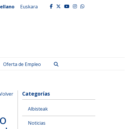
ellano
Euskara
facebook
twitter
youtube
instagram
whatsapp
Buscar
Oferta de Empleo
Categorías
Volver
Albisteak
so
Noticias