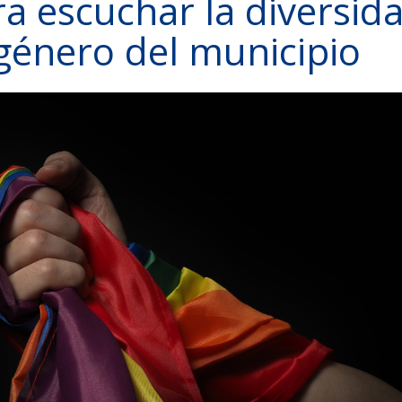
ra escuchar la diversid
 género del municipio