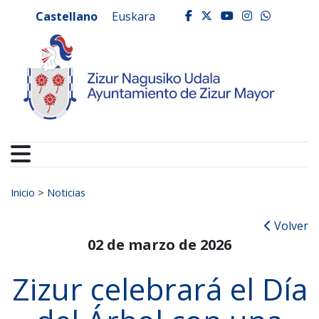
Ayuntamiento de Zizur
Ir al contenido
Castellano
Euskara
facebook
twitter
youtube
instagr
whats
Buscar:
Inicio
>
Noticias
Volver
02 de marzo de 2026
Zizur celebrará el Día