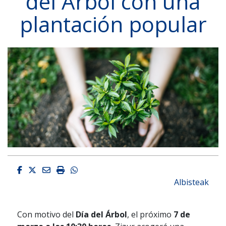
del Árbol con una
plantación popular
Facebook
Twitter
Email
Imprimir
Whatsapp
Albisteak
Con motivo del
Día del Árbol
, el próximo
7 de