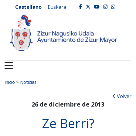
Ayuntamiento de Zizur
Ir al contenido
Castellano
Euskara
facebook
twitter
youtube
instagr
whats
Buscar:
Inicio
>
Noticias
Volver
26 de diciembre de 2013
Ze Berri?