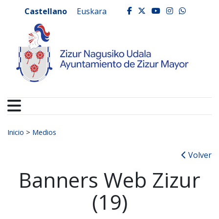
Ayuntamiento de Zizur
Ir al contenido
Castellano
Euskara
facebook
twitter
youtube
instagr
whats
Buscar:
Inicio
>
Medios
Volver
Banners Web Zizur
(19)