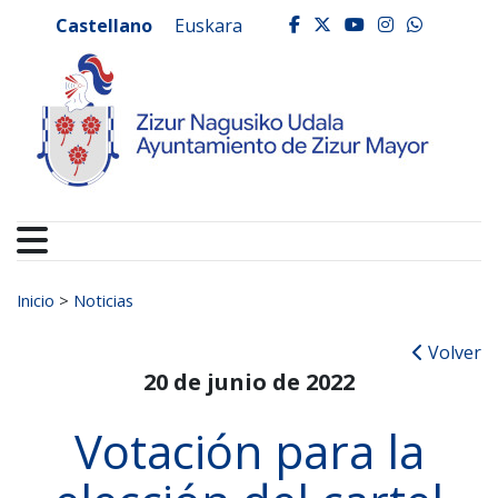
Ayuntamiento de Zizur
Ir al contenido
Castellano
Euskara
facebook
twitter
youtube
instagr
whats
Buscar:
Inicio
>
Noticias
Volver
20 de junio de 2022
Votación para la