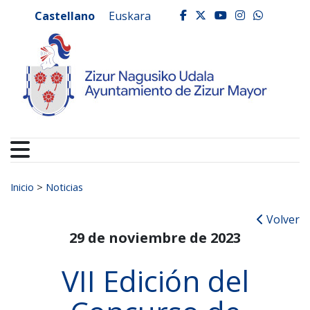
Ayuntamiento de Zizur
Ir al contenido
Castellano
Euskara
facebook
twitter
youtube
instagr
whats
Buscar:
Inicio
>
Noticias
Volver
29 de noviembre de 2023
VII Edición del