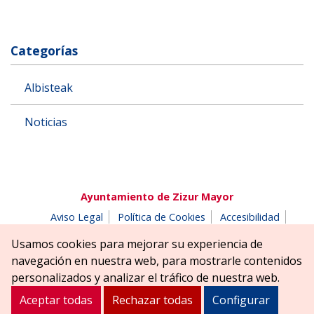
Categorías
Albisteak
Noticias
Ayuntamiento de Zizur Mayor
Aviso Legal
Política de Cookies
Accesibilidad
Aviso de privacidad
Buzón de denuncias
Usamos cookies para mejorar su experiencia de
Parque Erreniega parkea, s/n | 31180 Zizur Mayor-Zizur
navegación en nuestra web, para mostrarle contenidos
Nagusia (NAVARRA-NAFARROA)
personalizados y analizar el tráfico de nuestra web.
Tel. 948 181900
ayuntamiento@zizurmayor.es
Aceptar todas
Rechazar todas
Configurar