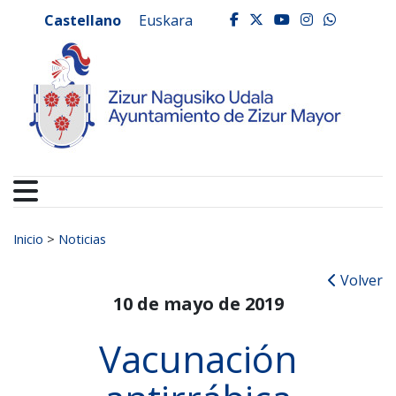
Ayuntamiento de Zizur
Ir al contenido
Castellano
Euskara
facebook
twitter
youtube
instagr
whats
Buscar:
Inicio
>
Noticias
Volver
10 de mayo de 2019
Vacunación