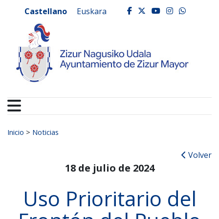
Ayuntamiento de Zizur
Ir al contenido
Castellano
Euskara
facebook
twitter
youtube
instagr
whats
Buscar:
Inicio
>
Noticias
Volver
18 de julio de 2024
Uso Prioritario del