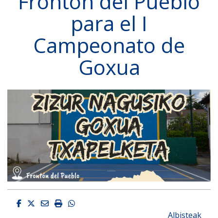
Frontón del Pueblo
para el I
Campeonato de
Goxua
Facebook
Twitter
Email
Imprimir
Whatsapp
Albisteak