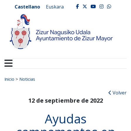
Ayuntamiento de Zizur
Ir al contenido
Castellano
Euskara
facebook
twitter
youtube
instagr
whats
Buscar:
Inicio
>
Noticias
Volver
12 de septiembre de 2022
Ayudas