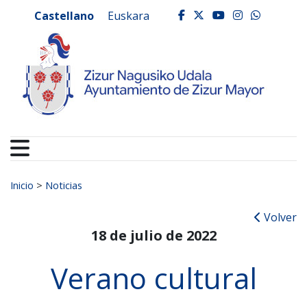
Ayuntamiento de Zizur
Ir al contenido
Castellano
Euskara
facebook
twitter
youtube
instagr
whats
Buscar:
Inicio
>
Noticias
Volver
18 de julio de 2022
Verano cultural