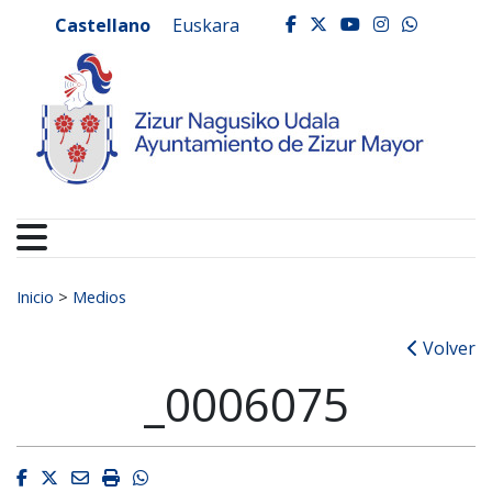
Ayuntamiento de Zizur
Ir al contenido
Castellano
Euskara
facebook
twitter
youtube
instagr
whats
Buscar:
Inicio
>
Medios
Volver
_0006075
Facebook
Twitter
Email
Imprimir
Whatsapp