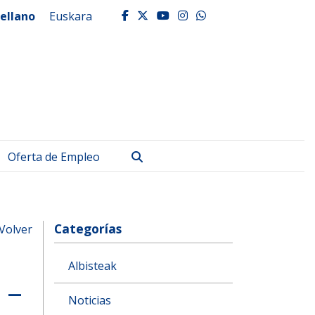
ellano
Euskara
facebook
twitter
youtube
instagram
whatsapp
Buscar
Oferta de Empleo
Categorías
Volver
Albisteak
 –
Noticias