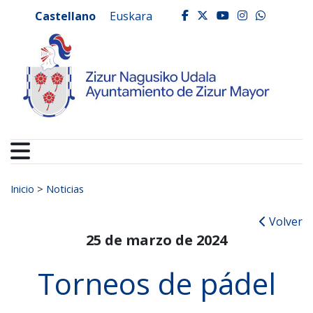
Ayuntamiento de Zizur
Ir al contenido
Castellano
Euskara
facebook
twitter
youtube
instagr
whats
Buscar:
Inicio
>
Noticias
Volver
25 de marzo de 2024
Torneos de pádel