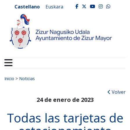
Ayuntamiento de Zizur
Ir al contenido
Castellano
Euskara
facebook
twitter
youtube
instagr
whats
Buscar:
Inicio
>
Noticias
Volver
24 de enero de 2023
Todas las tarjetas de