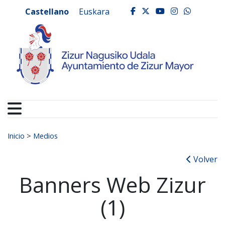
Ayuntamiento de Zizur
Ir al contenido
Castellano
Euskara
facebook
twitter
youtube
instagr
whats
Buscar:
Inicio
>
Medios
Volver
Banners Web Zizur
(1)