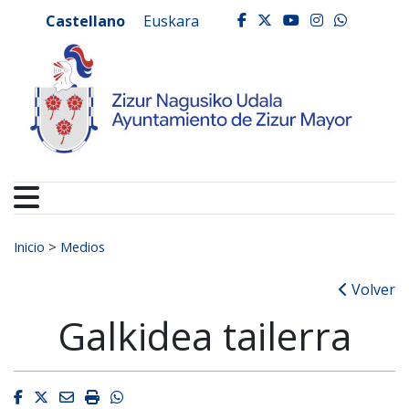
Ayuntamiento de Zizur
Ir al contenido
Castellano
Euskara
facebook
twitter
youtube
instagr
whats
Buscar:
Inicio
>
Medios
Volver
Galkidea tailerra
Facebook
Twitter
Email
Imprimir
Whatsapp