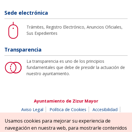
Sede electrónica
Trámites, Registro Electrónico, Anuncios Oficiales,
Sus Expedientes
Transparencia
La transparencia es uno de los principios
fundamentales que debe de presidir la actuación de
nuestro ayuntamiento.
Ayuntamiento de Zizur Mayor
Aviso Legal
Política de Cookies
Accesibilidad
Aviso de privacidad
Buzón de denuncias
Usamos cookies para mejorar su experiencia de
Parque Erreniega parkea, s/n | 31180 Zizur Mayor-Zizur
navegación en nuestra web, para mostrarle contenidos
Nagusia (NAVARRA-NAFARROA)