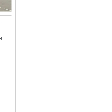
as
el