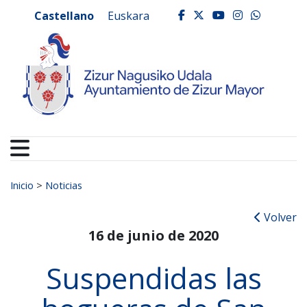
Ayuntamiento de Zizur
Ir al contenido
Castellano
Euskara
facebook
twitter
youtube
instagr
whats
Buscar:
Inicio
>
Noticias
Volver
16 de junio de 2020
Suspendidas las