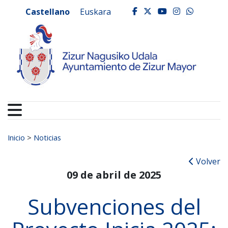
Ayuntamiento de Zizur
Ir al contenido
Castellano
Euskara
facebook
twitter
youtube
instagr
whats
Buscar:
Inicio
>
Noticias
Volver
09 de abril de 2025
Subvenciones del