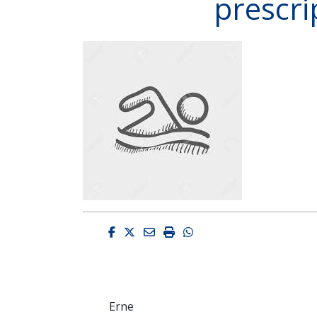
prescri
Facebook
Twitter
Email
Imprimir
Whatsapp
Erne