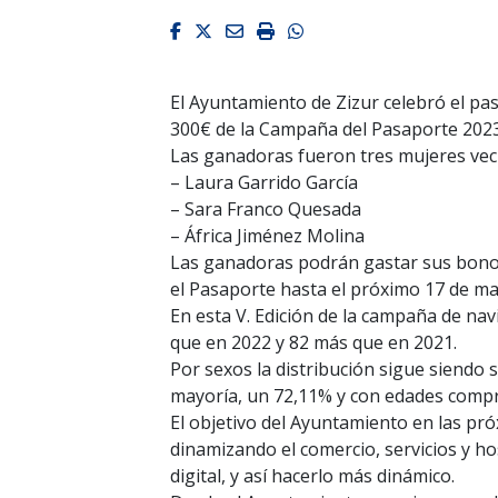
Facebook
Twitter
Email
Imprimir
Whatsapp
El Ayuntamiento de Zizur celebró el pa
300€ de la Campaña del Pasaporte 2023
Las ganadoras fueron tres mujeres vecin
– Laura Garrido García
– Sara Franco Quesada
– África Jiménez Molina
Las ganadoras podrán gastar sus bonos 
el Pasaporte hasta el próximo 17 de ma
En esta V. Edición de la campaña de na
que en 2022 y 82 más que en 2021.
Por sexos la distribución sigue siendo s
mayoría, un 72,11% y con edades compre
El objetivo del Ayuntamiento en las pró
dinamizando el comercio, servicios y h
digital, y así hacerlo más dinámico.