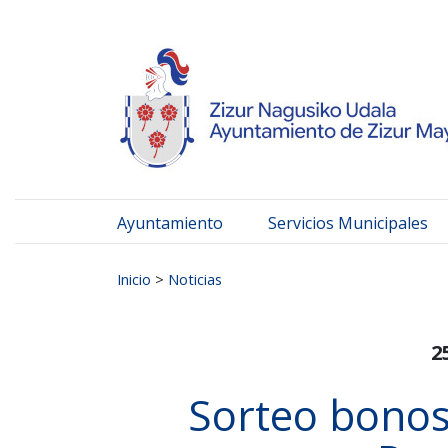
Ayuntamiento de Zizur
Ir al contenido
Ayuntamiento
Servicios Municipales
Buscar:
Inicio
>
Noticias
2
Sorteo bono