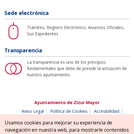
Sede electrónica
Trámites, Registro Electrónico, Anuncios Oficiales,
Sus Expedientes
Transparencia
La transparencia es uno de los principios
fundamentales que debe de presidir la actuación de
nuestro ayuntamiento.
Ayuntamiento de Zizur Mayor
Aviso Legal
Política de Cookies
Accesibilidad
Aviso de privacidad
Buzón de denuncias
Usamos cookies para mejorar su experiencia de
Parque Erreniega parkea, s/n | 31180 Zizur Mayor-Zizur
navegación en nuestra web, para mostrarle contenidos
Nagusia (NAVARRA-NAFARROA)