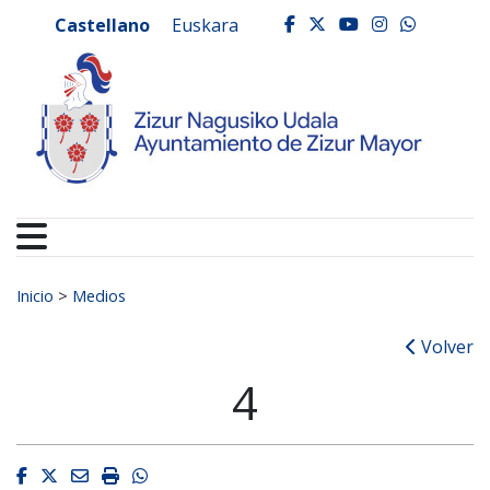
Ayuntamiento de Zizur
Ir al contenido
Castellano
Euskara
facebook
twitter
youtube
instagr
whats
Buscar:
Inicio
>
Medios
Volver
4
Facebook
Twitter
Email
Imprimir
Whatsapp