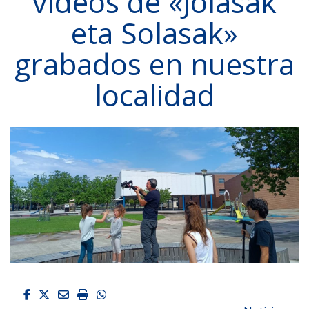
vídeos de «Jolasak
eta Solasak»
grabados en nuestra
localidad
Facebook
Twitter
Email
Imprimir
Whatsapp