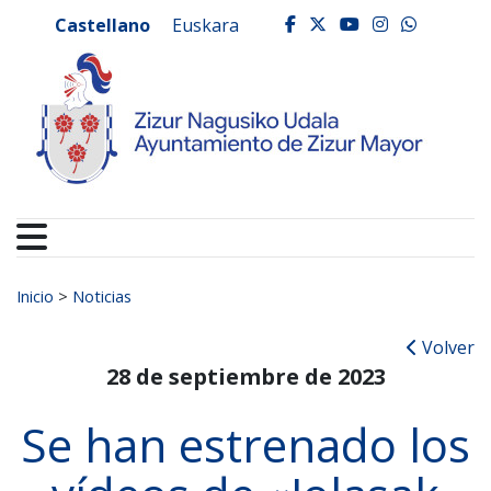
Ayuntamiento de Zizur
Ir al contenido
Castellano
Euskara
facebook
twitter
youtube
instagr
whats
Buscar:
Inicio
>
Noticias
Volver
28 de septiembre de 2023
Se han estrenado los