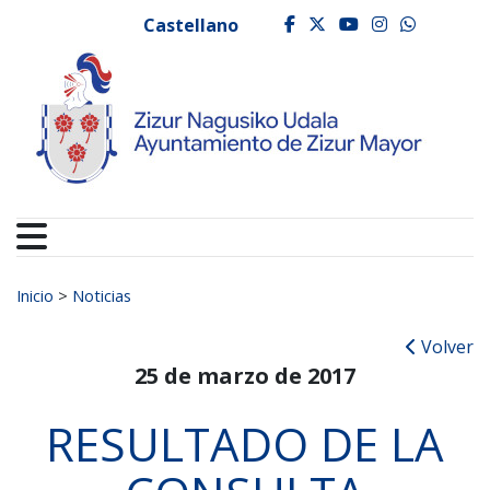
Ayuntamiento de Zizur
Ir al contenido
Castellano
facebook
twitter
youtube
instagr
whats
Buscar:
Inicio
>
Noticias
Volver
25 de marzo de 2017
RESULTADO DE LA