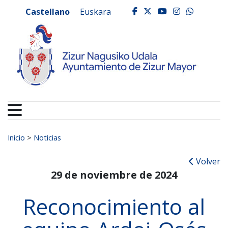
Ayuntamiento de Zizur
Ir al contenido
Castellano
Euskara
facebook
twitter
youtube
instagr
whats
Buscar:
Inicio
>
Noticias
Volver
29 de noviembre de 2024
Reconocimiento al