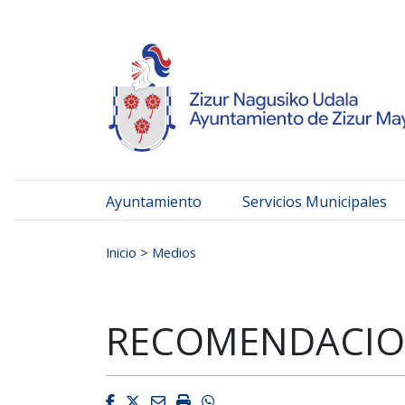
Ayuntamiento de Zizur
Ir al contenido
Ayuntamiento
Servicios Municipales
Buscar:
Inicio
>
Medios
RECOMENDACION
Facebook
Twitter
Email
Imprimir
Whatsapp