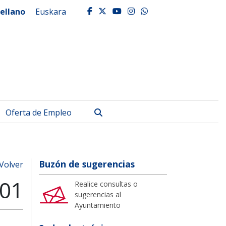
ellano
Euskara
facebook
twitter
youtube
instagram
whatsapp
Buscar
Oferta de Empleo
Buzón de sugerencias
Volver
01
Realice consultas o
sugerencias al
Ayuntamiento