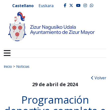
Ayuntamiento de Zizur
Ir al contenido
Castellano
Euskara
facebook
twitter
youtube
instagr
whats
Buscar:
Inicio
>
Noticias
Volver
29 de abril de 2024
Programación