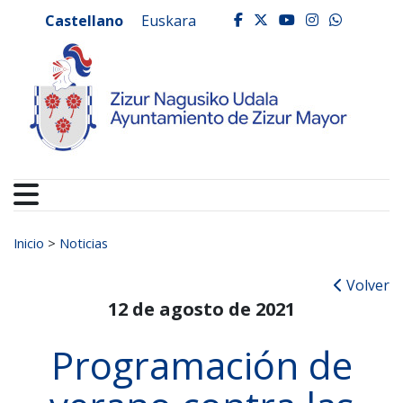
Ayuntamiento de Zizur
Ir al contenido
Castellano
Euskara
facebook
twitter
youtube
instagr
whats
Buscar:
Inicio
>
Noticias
Volver
12 de agosto de 2021
Programación de