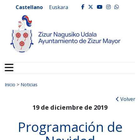
Ayuntamiento de Zizur
Ir al contenido
Castellano
Euskara
facebook
twitter
youtube
instagr
whats
Buscar:
Inicio
>
Noticias
Volver
19 de diciembre de 2019
Programación de